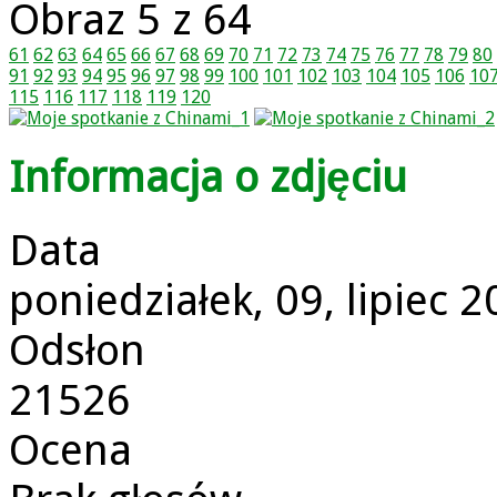
Obraz 5 z 64
61
62
63
64
65
66
67
68
69
70
71
72
73
74
75
76
77
78
79
80
91
92
93
94
95
96
97
98
99
100
101
102
103
104
105
106
10
115
116
117
118
119
120
Informacja o zdjęciu
Data
poniedziałek, 09, lipiec 
Odsłon
21526
Ocena