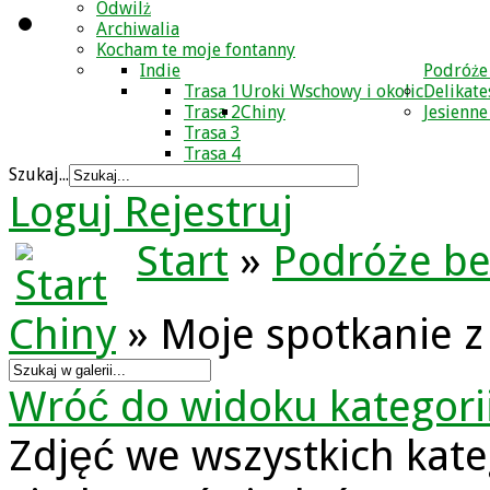
Odwilż
Archiwalia
Kocham te moje fontanny
Indie
Podróże
Trasa 1
Uroki Wschowy i okolic
Delikate
Trasa 2
Chiny
Jesienne
Trasa 3
Trasa 4
Szukaj...
Loguj
Rejestruj
Start
»
Podróże be
Chiny
» Moje spotkanie z
Wróć do widoku kategori
Zdjęć we wszystkich kate